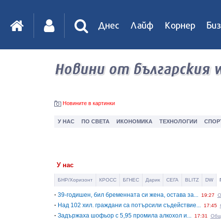
Днес
Лайф
Корнер
Биз
IT
DirTV
Impressio
Новините в картинки
У НАС
ПО СВЕТА
ИКОНОМИКА
ТЕХНОЛОГИИ
СПОР
Games
У нас
БНР/Хоризонт
КРОСС
БГНЕС
Дарик
СЕГА
BLITZ
DW
·
39-годишен, бил бременната си жена, остава за...
19:27
О
·
Над 102 хил. граждани са потърсили съдействие...
17:45
·
Задържаха шофьор с 5,95 промила алкохол и...
17:31
Общ