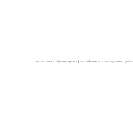
за реклама
|
обратна връзка
|
потребителско споразумение
|
доба