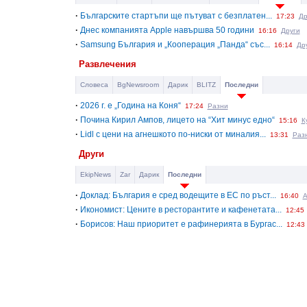
·
Българските стартъпи ще пътуват с безплатен...
17:23
Др
·
Днес компанията Apple навършва 50 години
16:16
Други
·
Samsung България и „Кооперация „Панда“ със...
16:14
Др
Развлечения
Словеса
BgNewsroom
Дарик
BLITZ
Последни
·
2026 г. е „Година на Коня“
17:24
Разни
·
Почина Кирил Ампов, лицето на “Хит минус едно“
15:16
К
·
Lidl с цени на агнешкото по-ниски от миналия...
13:31
Раз
Други
EkipNews
Zar
Дарик
Последни
·
Доклад: България е сред водещите в ЕС по ръст...
16:40
А
·
Икономист: Цените в ресторантите и кафенетата...
12:45
·
Борисов: Наш приоритет е рафинерията в Бургас...
12:43