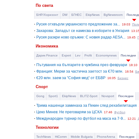
По света
БНР/Хоризонт
DW
БГНЕС
EkipNews
BgNewsroom
Послед
·
Русия отхвърли украинското предложение за...
19:03
Пол
·
Захарова: Западът се намесва в изборите в Унгария
13:1
·
Русия разкри ново оръжие: С новия радар AESA...
19:45
Икономика
Дарик Finance
Expert
Lev
Profit
Economynews
Последни
·
Пътувания на българите в чужбина през февруари
18:10
·
Франция: Мерки за частична заетост за €70 млн.
16:54
Би
·
€20 млн. заем за “София мед“ от ЕБВР
16:05
Бизнес
Спорт
Gong
Sport1
EkipNews
BLITZ-Sport
Novsport
Последни
·
Трима нашенци заминаха за Пекин след рехабилитация
·
Цеко Минев: Не преговарям за ЦСКА
17:46
Футбол
·
Международен турнир по футбол на маса на 7-9...
12:21
Технологии
TechNews
HiComm
Mobile Bulgaria
PhoneArena
Последни