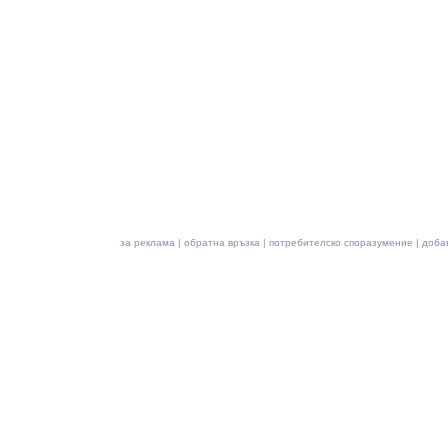
за реклама
|
обратна връзка
|
потребителско споразумение
|
доба