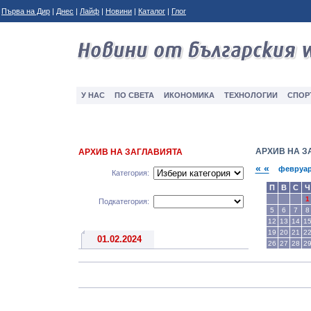
Първа на Дир
|
Днес
|
Лайф
|
Новини
|
Каталог
|
Глог
У НАС
ПО СВЕТА
ИКОНОМИКА
ТЕXНОЛОГИИ
СПОР
АРХИВ НА З
АРХИВ НА ЗАГЛАВИЯТА
« «
февруар
Категория:
П
В
С
Ч
1
Подкатегория:
5
6
7
8
12
13
14
1
19
20
21
2
01.02.2024
26
27
28
2